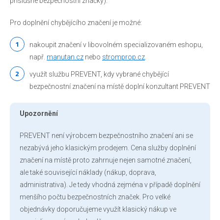
příslušné bezpečnostní značky).
Pro doplnění chybějícího značení je možné:
nakoupit značení v libovolném specializovaném eshopu,
např.
manutan.cz
nebo
stromprop.cz
.
využít službu PREVENT, kdy vybrané chybějící
bezpečnostní značení na místě doplní konzultant PREVENT
Upozornění
PREVENT není výrobcem bezpečnostního značení ani se
nezabývá jeho klasickým prodejem. Cena služby doplnění
značení na místě proto zahrnuje nejen samotné značení,
ale také související náklady (nákup, doprava,
administrativa). Je tedy vhodná zejména v případě doplnění
menšího počtu bezpečnostních značek. Pro velké
objednávky doporučujeme využít klasický nákup ve